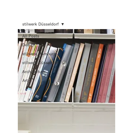
stilwerk Düsseldorf
All Posts
Design
stilwerk Hamburg
stilwerk Düsseldorf
Architecture
Art