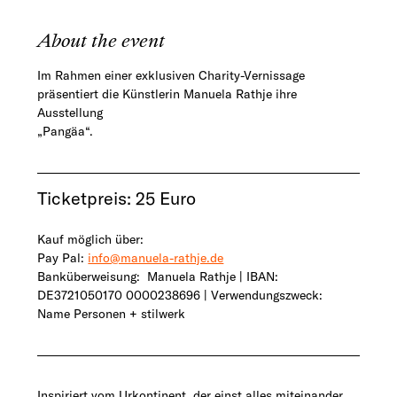
About the event
Im Rahmen einer exklusiven Charity-Vernissage 
präsentiert die Künstlerin Manuela Rathje ihre 
Ausstellung
„Pangäa“.
Ticketpreis: 25 Euro
Kauf möglich über: 
Pay Pal: 
info@manuela-rathje.de
Banküberweisung:  Manuela Rathje | IBAN: 
DE3721050170 0000238696 | Verwendungszweck: 
Name Personen + stilwerk
Inspiriert vom Urkontinent, der einst alles miteinander 