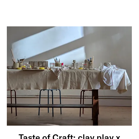
Taste of Craft: clay play x