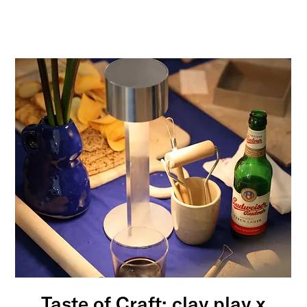
Taste of Craft: clay play x