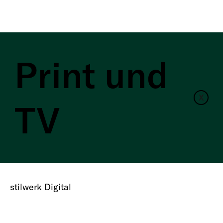
Print und
X
TV
stilwerk Digital