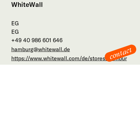
WhiteWall
EG
EG
+49 40 986 601 646
contact
hamburg@whitewall.de
https://www.whitewall.com/de/stores/hambur
g
stilwerk Hamburg
Große Elbstraße 68
22767 Hamburg
Empfang
+49 40 30 621 100
hamburg@stilwerk.de